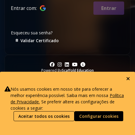
Entrar com:
Entrar
Esqueceu sua senha?
Validar Certificado
Powered By
Scaffold Education
Nós usamos cookies em nosso site para oferecer a
melhor experiência possível. Saiba mais em nossa
Política
de Privacidade.
Se preferir altere as configurações de
cookies a seguir:
Aceitar todos os cookies
Configurar cookies